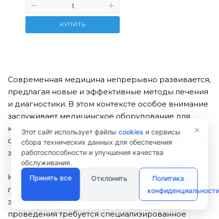
КУПИТЬ
Современная медицина непрерывно развивается,
предлагая новые и эффективные методы лечения
и диагностики. В этом контексте особое внимание
Менеджер сайта
заслуживает медицинское оборудование для
Здравствуйте! Готов помочь
×
криотерапии и криодеструкции, которое
вам. Напишите мне, если у
Этот сайт использует файлы
cookies
и сервисы
вас появятся вопросы.
открывает новые горизонты в лечении различных
сбора технических данных для обеспечения
работоспособности и улучшения качества
заболеваний.
обслуживания.
Криотерапия и криодеструкция – это методы
Принять все
Отклонить
Политика
лечения, основанные на использовании
конфиденциальност
экстремально низких температур. Для их
проведения требуется специализированное