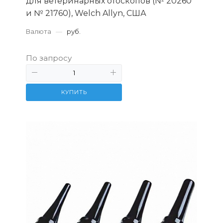
для ветеринарных отоскопов (№ 20260
и № 21760), Welch Allyn, США
Валюта
—
руб.
По запросу
КУПИТЬ