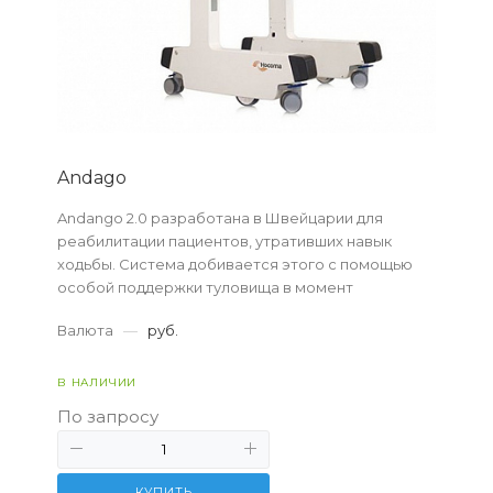
Andago
Andango 2.0 разработана в Швейцарии для
реабилитации пациентов, утративших навык
ходьбы. Система добивается этого с помощью
особой поддержки туловища в момент
тренировок. С этим устройством проходящий
Валюта
—
руб.
лечение передвигаетс...
В НАЛИЧИИ
По запросу
КУПИТЬ