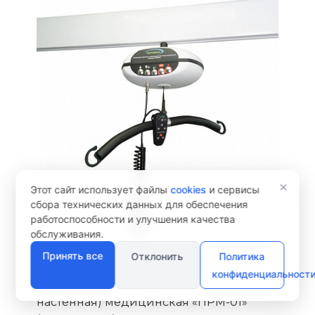
×
Этот сайт использует файлы
cookies
и сервисы
сбора технических данных для обеспечения
работоспособности и улучшения качества
обслуживания.
Принять все
Отклонить
Политика
Система для подъема и перемещения
конфиденциальност
пациентов рельсовая (потолочная,
настенная) медицинская «ПРМ-01»