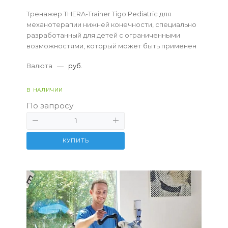
Тренажер THERA-Trainer Tigo Pediatric для
механотерапии нижней конечности, специально
разработанный для детей с ограниченными
возможностями, который может быть применен
как в условиях медицинского учреждения, так и
Валюта
—
руб.
дома.&...
В НАЛИЧИИ
По запросу
КУПИТЬ