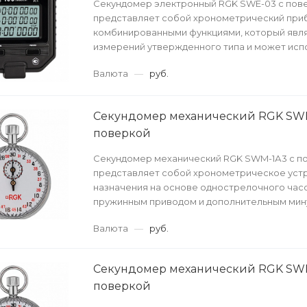
Секундомер электронный RGK SWE-03 с пов
представляет собой хронометрический при
комбинированными функциями, который явл
измерений утвержденного типа и может исп
проведении официальн...
Валюта
—
руб.
Секундомер механический RGK SWM
поверкой
Секундомер механический RGK SWM-1А3 с п
представляет собой хронометрическое уст
назначения на основе однострелочного час
пружинным приводом и дополнительным ми
циферблатом. Приб...
Валюта
—
руб.
Секундомер механический RGK SW
поверкой