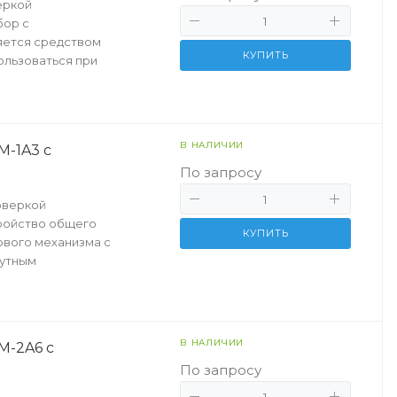
еркой
бор с
яется средством
КУПИТЬ
ользоваться при
В НАЛИЧИИ
-1A3 с
По запросу
оверкой
ройство общего
КУПИТЬ
ового механизма с
нутным
В НАЛИЧИИ
M-2A6 с
По запросу