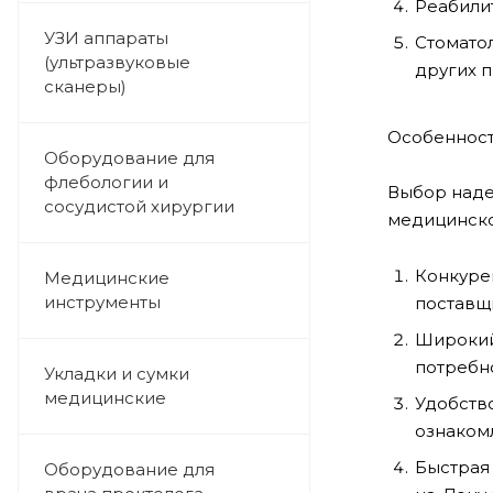
Реабили
УЗИ аппараты
Стомато
(ультразвуковые
других 
сканеры)
Особенност
Оборудование для
флебологии и
Выбор наде
сосудистой хирургии
медицинско
Конкурен
Медицинские
инструменты
поставщ
Широкий
потребн
Укладки и сумки
медицинские
Удобство
ознаком
Быстрая 
Оборудование для