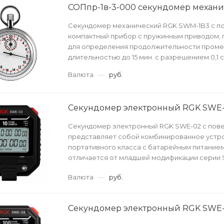
СОПпр-1в-3-000 секундомер механ
Секундомер механический RGK SWM-1B3 с по
компактный прибор с пружинным приводом,
для определения продолжительности пром
длительностью до 15 мин. с разрешением 0,1 с
Валюта
—
руб.
Секундомер электронный RGK SWE-
Секундомер электронный RGK SWE-02 с пов
представляет собой комбинированное устр
портативного класса с батарейным питанием
отличается от младшей модификации серии
расширенным перечнем поддерживаемых...
Валюта
—
руб.
Секундомер электронный RGK SWE-