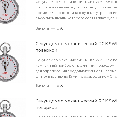
Секундомер механический RGK SWM-2А6 с п
простое и надежное устройство для измере
времени часового типа с ручным управление
секундной шкалы которого составляет 0,2 с, 
минутно...
Валюта
—
руб.
Секундомер механический RGK SWM
поверкой
Секундомер механический RGK SWM-1B3 с по
компактный прибор с пружинным приводом,
для определения продолжительности пром
длительностью до 15 мин. с разрешением 0,1 с
Валюта
—
руб.
Секундомер механический RGK SW
поверкой