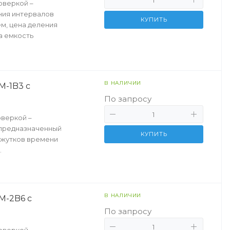
оверкой –
ния интервалов
КУПИТЬ
м, цена деления
а емкость
В НАЛИЧИИ
-1B3 с
По запросу
веркой –
 предназначенный
КУПИТЬ
ежутков времени
.
В НАЛИЧИИ
M-2B6 с
По запросу