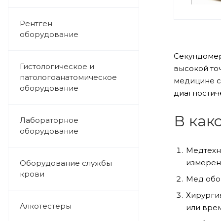
Рентген
оборудование
Секундомер
Гистологическое и
высокой то
патологоанатомическое
медицине с
оборудование
диагностич
В как
Лабораторное
оборудование
Медтехни
измерен
Оборудование службы
крови
Мед обо
Хирурги
Алкотестеры
или вре