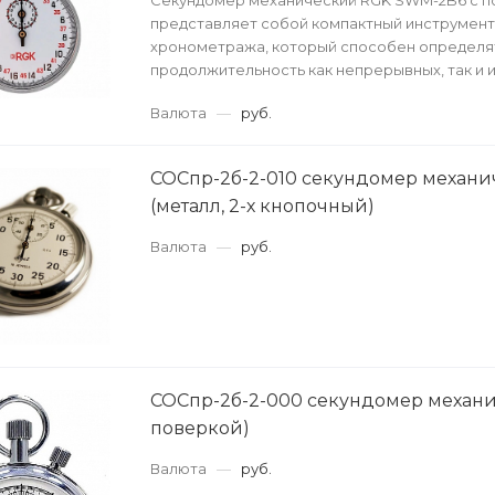
Секундомер механический RGK SWM-2B6 с п
представляет собой компактный инструмент
хронометража, который способен определя
продолжительность как непрерывных, так и 
процессов и событий, обеспечивая ...
Валюта
—
руб.
СОСпр-2б-2-010 cекундомер механ
(металл, 2-х кнопочный)
Валюта
—
руб.
СОСпр-2б-2-000 секундомер механи
поверкой)
Валюта
—
руб.